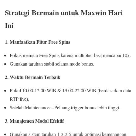
Strategi Bermain untuk Maxwin Hari
Ini
1. Manfaatkan Fitur Free Spins
Fokus memicu Free Spins karena multiplier bisa mencapai 10x.
Gunakan taruhan stabil selama mode bonus.
2. Waktu Bermain Terbaik
Pukul 10.00-12.00 WIB & 19.00-22.00 WIB (berdasarkan data
RTP live).
Setelah Maintenance – Peluang trigger bonus lebih tinggi.
3. Manajemen Modal Efektif
Gunakan sistem taruhan 1-3-2-5 untuk optimasi kemenangan.