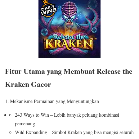
Fitur Utama yang Membuat Release the
Kraken Gacor
Mekanisme Permainan yang Menguntungkan
243 Ways to Win – Lebih banyak peluang kombinasi
pemenang.
Wild Expanding – Simbol Kraken yang bisa mengisi seluruh